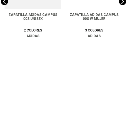
ZAPATILLA ADIDAS CAMPUS
ZAPATILLA ADIDAS CAMPUS
00S UNISEX
00S W MUJER
2
COLORES
3
COLORES
ADIDAS
ADIDAS
$
99
.
990
$
49
.
990
$
99
.
990
COMPRAR
COMPRAR
Ayuda
+
Preguntas frecuentes
Categorías
+
T&C - Políticas de Envío