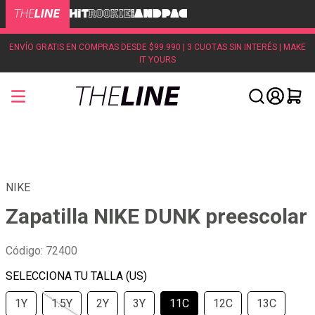
ENVÍO GRATIS EN COMPRAS DESDE $99.990 | 3 CUOTAS SIN INTERÉS | MAKE
IT YOURS
NIKE
Zapatilla NIKE DUNK preescolar
Código
:
72400
1Y
1.5Y
2Y
3Y
11C
12C
13C