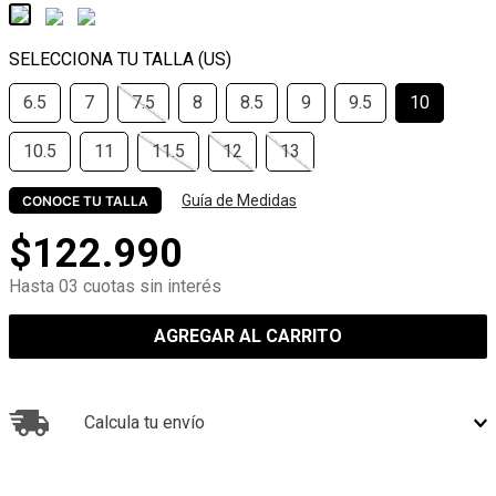
6.5
7
7.5
8
8.5
9
9.5
10
10.5
11
11.5
12
13
Guía de Medidas
CONOCE TU TALLA
$
122
.
990
Hasta 03 cuotas sin interés
AGREGAR AL CARRITO
Calcula tu envío