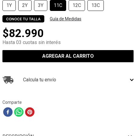
1Y
2Y
3Y
11C
12C
13C
Guía de Medidas
CONOCE TU TALLA
$
82
.
990
Hasta 03 cuotas sin interés
AGREGAR AL CARRITO
Calcula tu envío
Comparte