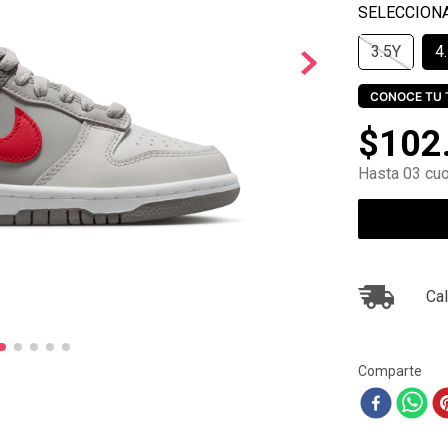
10
.
air max
3.5Y
4
CONOCE TU 
$
102
Hasta 03 cuo
Cal
Comparte