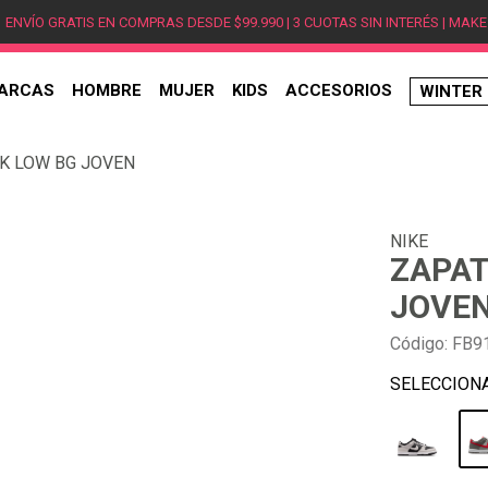
ENVÍO GRATIS EN COMPRAS DESDE $99.990 | 3 CUOTAS SIN INTERÉS | MAKE
ARCAS
HOMBRE
MUJER
KIDS
ACCESORIOS
WINTER
TÉRMINOS MÁS BUSCADOS
NK LOW BG JOVEN
1
.
hombre
2
.
jordan
NIKE
3
.
mujer
ZAPAT
4
.
nike
JOVE
5
.
zapatillas jordan
Código
:
FB9
6
.
new balance
7
.
zapatillas hombre
8
.
zapatillas nike
9
.
ea7