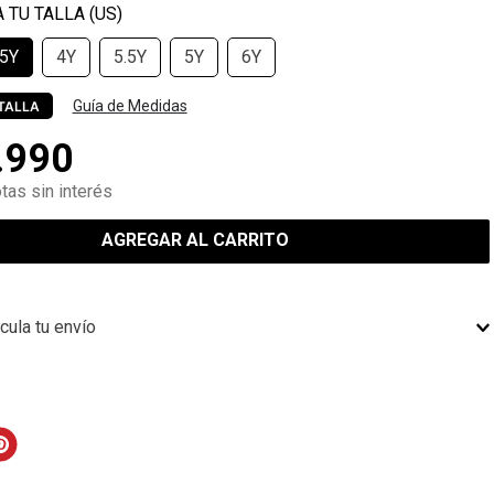
.5Y
4Y
5.5Y
5Y
6Y
Guía de Medidas
TALLA
.
990
tas sin interés
AGREGAR AL CARRITO
cula tu envío