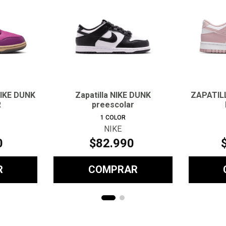
NIKE DUNK
Zapatilla NIKE DUNK
ZAPATILL
R
preescolar
1
COLOR
NIKE
0
$
82
.
990
R
COMPRAR