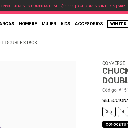
ENVÍO GRATIS EN COMPRAS DESDE $99.990 | 3 CUOTAS SIN INTERÉS | MAKE
ARCAS
HOMBRE
MUJER
KIDS
ACCESORIOS
WINTER
TÉRMINOS MÁS BUSCADOS
IFT DOUBLE STACK
1
.
hombre
2
.
jordan
CONVERSE
3
.
mujer
CHUCK
4
.
nike
DOUBL
5
.
zapatillas jordan
Código
:
A15
6
.
new balance
7
.
zapatillas hombre
3.5
4
8
.
zapatillas nike
9
.
ea7
CONOCE TU 