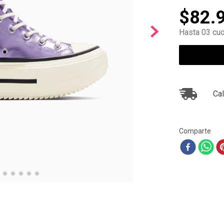
10
.
air max
$
82
.
Hasta 03 cuo
Cal
Comparte