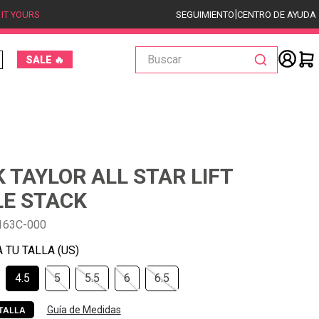
|
 IT YOURS
SEGUIMIENTO
CENTRO DE AYUDA
Buscar
SALE 🔥
 TAYLOR ALL STAR LIFT
E STACK
163C-000
4.5
5
5.5
6
6.5
Guía de Medidas
TALLA