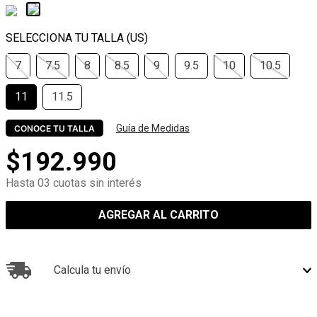
7
7.5
8
8.5
9
9.5
10
10.5
11
11.5
Guía de Medidas
CONOCE TU TALLA
$
192
.
990
Hasta 03 cuotas sin interés
AGREGAR AL CARRITO
Calcula tu envío