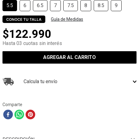
5.5
6
6.5
7
7.5
8
8.5
9
Guía de Medidas
CONOCE TU TALLA
$
122
.
990
Hasta 03 cuotas sin interés
AGREGAR AL CARRITO
Calcula tu envío
Comparte