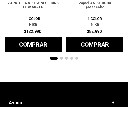
ZAPATILLA NIKE W NIKE DUNK
Zapatilla NIKE DUNK
LOW MUJER
preescolar
1
COLOR
1
COLOR
NIKE
NIKE
$
122
.
990
$
82
.
990
COMPRAR
COMPRAR
Ayuda
+
Preguntas frecuentes
Categorías
+
T&C - Políticas de Envío