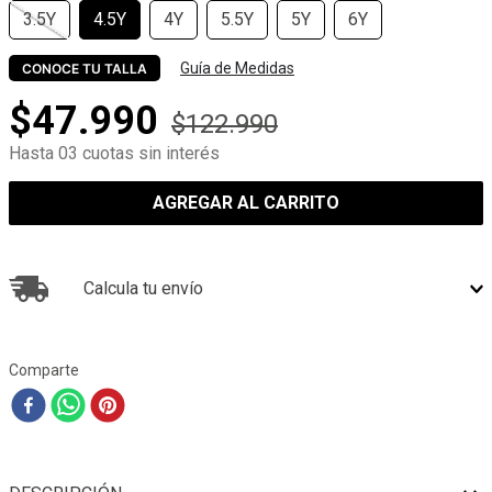
3.5Y
4.5Y
4Y
5.5Y
5Y
6Y
Guía de Medidas
CONOCE TU TALLA
$
47
.
990
$
122
.
990
Hasta 03 cuotas sin interés
AGREGAR AL CARRITO
Calcula tu envío
Comparte