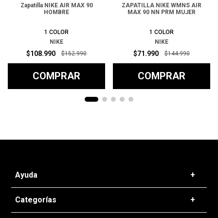
Zapatilla NIKE AIR MAX 90
ZAPATILLA NIKE WMNS AIR
HOMBRE
MAX 90 NN PRM MUJER
1
COLOR
1
COLOR
NIKE
NIKE
$
108
.
990
$
71
.
990
$
152
.
990
$
144
.
990
COMPRAR
COMPRAR
Ayuda
+
Preguntas frecuentes
Categorías
+
T&C - Políticas de Envío