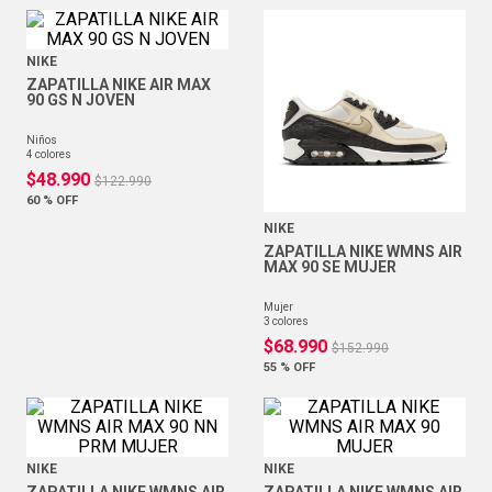
NIKE
ZAPATILLA NIKE AIR MAX
90 GS N JOVEN
niños
4
colores
$
48
.
990
$
122
.
990
60 %
OFF
NIKE
ZAPATILLA NIKE WMNS AIR
MAX 90 SE MUJER
mujer
3
colores
$
68
.
990
$
152
.
990
55 %
OFF
NIKE
NIKE