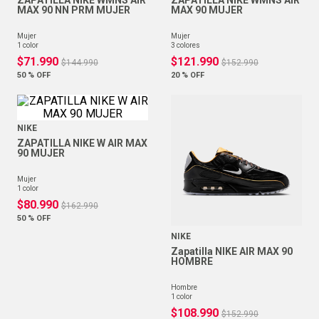
ZAPATILLA NIKE WMNS AIR
ZAPATILLA NIKE WMNS AIR
MAX 90 NN PRM MUJER
MAX 90 MUJER
mujer
mujer
1
color
3
colores
$
71
.
990
$
121
.
990
$
144
.
990
$
152
.
990
50 %
OFF
20 %
OFF
NIKE
ZAPATILLA NIKE W AIR MAX
90 MUJER
mujer
1
color
$
80
.
990
$
162
.
990
50 %
OFF
NIKE
Zapatilla NIKE AIR MAX 90
HOMBRE
hombre
1
color
$
108
.
990
$
152
.
990