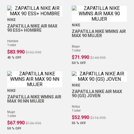
NIKE
NIKE
ZAPATILLA NIKE AIR MAX
90 ESS+ HOMBRE
ZAPATILLA NIKE WMNS AIR
MAX 90 MUJER
hombre
1
color
mujer
1
color
$
83
.
990
$
152
.
990
$
71
.
990
45 %
OFF
$
144
.
990
50 %
OFF
NIKE
NIKE
ZAPATILLA NIKE AIR MAX
90 (GS) JOVEN
ZAPATILLA NIKE WMNS AIR
MAX 90 NN MUJER
niños
1
color
mujer
1
color
$
52
.
990
$
116
.
990
$
67
.
990
$
136
.
990
55 %
OFF
50 %
OFF