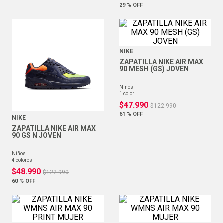
29 %
OFF
NIKE
ZAPATILLA NIKE AIR MAX
90 MESH (GS) JOVEN
niños
1
color
$
47
.
990
$
122
.
990
61 %
OFF
NIKE
ZAPATILLA NIKE AIR MAX
90 GS N JOVEN
niños
4
colores
$
48
.
990
$
122
.
990
60 %
OFF