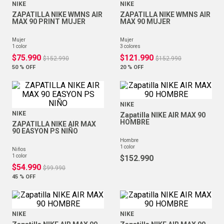
NIKE
NIKE
ZAPATILLA NIKE WMNS AIR
ZAPATILLA NIKE WMNS AIR
MAX 90 PRINT MUJER
MAX 90 MUJER
mujer
mujer
1
color
3
colores
$
75
.
990
$
121
.
990
$
152
.
990
$
152
.
990
50 %
OFF
20 %
OFF
NIKE
NIKE
Zapatilla NIKE AIR MAX 90
HOMBRE
ZAPATILLA NIKE AIR MAX
90 EASYON PS NIÑO
hombre
1
color
niños
1
color
$
152
.
990
$
54
.
990
$
99
.
990
45 %
OFF
NIKE
NIKE