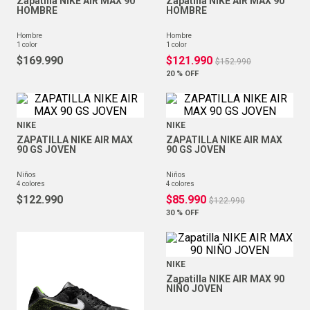
Zapatilla NIKE AIR MAX 90
Zapatilla NIKE AIR MAX 90
HOMBRE
HOMBRE
hombre
hombre
1
color
1
color
$
169
.
990
$
121
.
990
$
152
.
990
20 %
OFF
NIKE
NIKE
ZAPATILLA NIKE AIR MAX
ZAPATILLA NIKE AIR MAX
90 GS JOVEN
90 GS JOVEN
niños
niños
4
colores
4
colores
$
122
.
990
$
85
.
990
$
122
.
990
30 %
OFF
NIKE
Zapatilla NIKE AIR MAX 90
NIÑO JOVEN