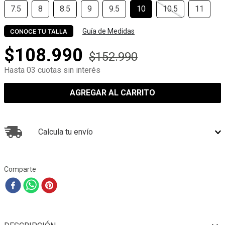
7.5
8
8.5
9
9.5
10
10.5
11
Guía de Medidas
CONOCE TU TALLA
$
108
.
990
$
152
.
990
Hasta 03 cuotas sin interés
AGREGAR AL CARRITO
Calcula tu envío
Comparte