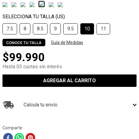
7.5
8
8.5
9
9.5
10
11
Guía de Medidas
CONOCE TU TALLA
$
99
.
990
Hasta 03 cuotas sin interés
AGREGAR AL CARRITO
Calcula tu envío
Comparte