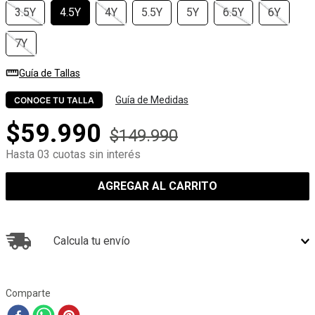
3.5Y
4.5Y
4Y
5.5Y
5Y
6.5Y
6Y
7Y
Guía de Tallas
Guía de Medidas
CONOCE TU TALLA
$
59
.
990
$
149
.
990
Hasta 03 cuotas sin interés
AGREGAR AL CARRITO
Calcula tu envío
Comparte