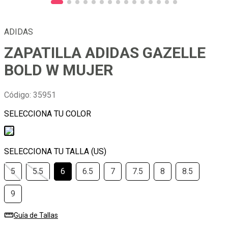
ADIDAS
ZAPATILLA ADIDAS GAZELLE
BOLD W MUJER
Código
:
35951
5
5.5
6
6.5
7
7.5
8
8.5
9
Guía de Tallas