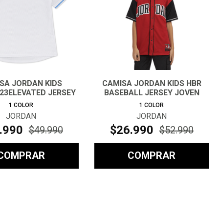
SA JORDAN KIDS
CAMISA JORDAN KIDS HBR
23ELEVATED JERSEY
BASEBALL JERSEY JOVEN
JOVEN
1
COLOR
1
COLOR
JORDAN
JORDAN
.
990
$
26
.
990
$
49
.
990
$
52
.
990
COMPRAR
COMPRAR