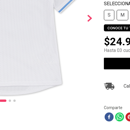
10
.
ea7
S
M
CONOCE TU 
$
24
.
Hasta 03 cuo
Cal
Comparte