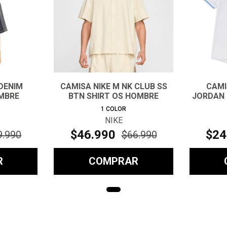
DENIM
CAMISA NIKE M NK CLUB SS
CAMI
MBRE
BTN SHIRT OS HOMBRE
JORDAN 
1
COLOR
NIKE
$
46
.
990
$
24
9
.
990
$
66
.
990
R
COMPRAR