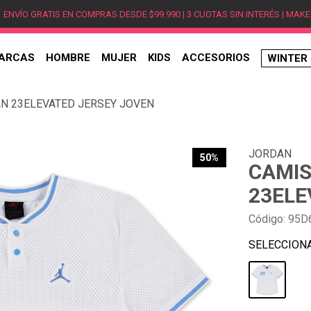
ENVÍO GRATIS EN COMPRAS DESDE $99.990 | 3 CUOTAS SIN INTERÉS | MAKE
ARCAS
HOMBRE
MUJER
KIDS
ACCESORIOS
WINTER
TÉRMINOS MÁS BUSCADOS
N 23ELEVATED JERSEY JOVEN
1
.
hombre
2
.
jordan
JORDAN
3
.
mujer
50%
CAMIS
4
.
nike
23ELE
5
.
zapatillas
Código
:
95D
6
.
zapatillas jordan
7
.
zapatillas hombre
8
.
new balance
9
.
zapatillas nike