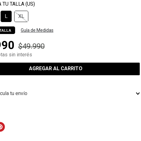
L
XL
Guía de Medidas
TALLA
990
$
49
.
990
tas sin interés
AGREGAR AL CARRITO
cula tu envío