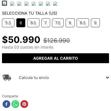
5.5
6
6.5
7
7.5
8
8.5
9
$
50
.
990
$
126
.
990
Hasta 03 cuotas sin interés
AGREGAR AL CARRITO
Calcula tu envío
Comparte