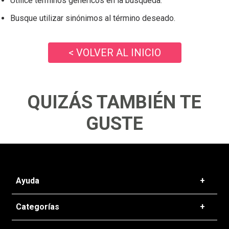
Utilice términos genéricos en la búsqueda.
Busque utilizar sinónimos al término deseado.
< VOLVER AL INICIO
QUIZÁS TAMBIÉN TE
GUSTE
Ayuda
+
Preguntas frecuentes
Categorías
+
T&C - Políticas de Envío
Zapatillas