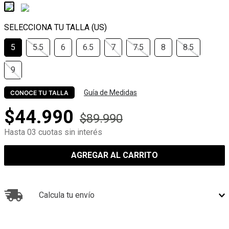
5
5.5
6
6.5
7
7.5
8
8.5
9
Guía de Medidas
CONOCE TU TALLA
$
44
.
990
$
89
.
990
Hasta 03 cuotas sin interés
AGREGAR AL CARRITO
Calcula tu envío