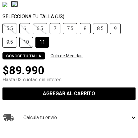
5.5
6
6.5
7
7.5
8
8.5
9
9.5
10
11
Guía de Medidas
CONOCE TU TALLA
$
89
.
990
Hasta 03 cuotas sin interés
AGREGAR AL CARRITO
Calcula tu envío