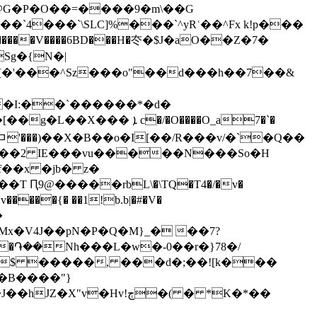
L�|<�����V����6BD���H�冭�$J�aO��Z�7�
��I:��ˋ������*�d�
 c�/�O����O_a7�`�
��2��2 IE���vu�����N���So�H
bf��x �jb� z�
 Ԥ9@�����rbL\�\TQ�T4�/�v�
���{� ��1!b.b|�#�V�
�
Mx�V4J��pN�P�Q�M}_� ��7?
KN ���Lr�֏�
�Nh���L�w�-0��r�}78�/