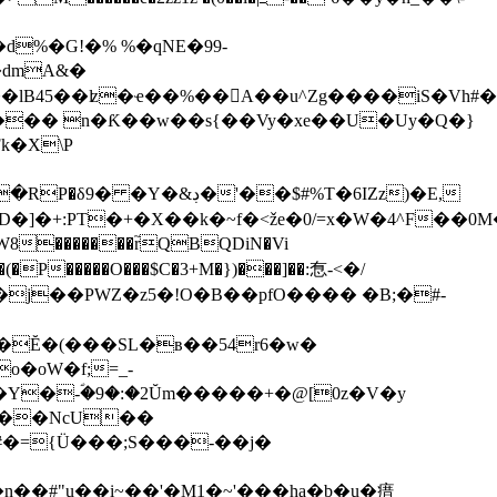
%�G!�% %�qNE�99-
Lk_>��Y ,H}`�D'��:;��T ���b����u#| ��tC��و�.)�p0��� n�Ƙ��w��s{��Vy�xe��U�Uy�
Q�}
�X\P
�������r֮QBQDiN�Vi
(�P�����O���$C�3+M�})���]��:㤫-<�/
��j��PWZ�z5�!O�B��pfO���� �B;�#-
�Ĕ�(���SL�в��54r6�w�
�oW�f;=_-
�Y�-ؐ�9�:�2Ŭm�����+�@[0z�V�y
�@��NcU��
�={Ü���;S���-��j�
n��#" u��i~��'�M1�~'���ha�b�u�瘄