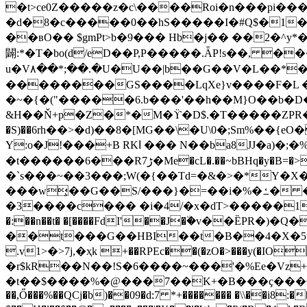
�t>ce0Z�����z�c\����Roi�n���pi�
�d�8�c�����0��hS�����I�#Q$�1�
��вO�� $gmPt>b
�9��� Hb�j�� ��2�^y*
闢:*�T�bo(d/eD��P,P�����.ǞP!s��, ��� ��,����D/��S��΋�|
u�V٨��*;��.�U�U��|b��G��V�L��*��_eSU0�l� ���U�#XENf�E-<)�j�o:q���ܗ�O=�pa�;�9z�^y��,|o3��vypb�ٝ��"a
��������GS����LqXe}v����F�L �ř
�~�{�("�����6.b���'��h��M}O��b�D�:$�Hᑲ�F��!��˩O
&H��Ň+p�Z�*�M�ϔ�D$.�T�����ZPR�����_>�dEf�$c%�H�*93�C޵��8n{MG
�S)��6rһ��>�d)��8�[MG��\�U\0�;Sm%��{eO�Wqϧjuq�'д��v��Iބ���9�d� �T�B��>�4�M#/��y�
Y:o�J!���+B RKا ��� N��ba8JJ�a)�;�%s��F�^iJ靌�{G�G��FY��)�|
�t������6���R7ڑ�Me�cL�.��~bBHq�y�B=�>�O���b�Ӧ+�9��>���n���0$9M�}���c��0�1��/
�`s���~��3���;W(�{��Td=�&�>�*Y�X�
���w̧��G��S/���}�=��i�%�ߑ� ��v.�8�E��~�Fy���ogn7Ex���Q8v�8�g���E^B7jw�{�tw�L���
�3����c��� �i�4/�x�dT>�����1�"
�:��n��t� �[����FdI'��J�٘�v��ȄPR
��t���G��HBI��t�B��4�X�5w
.v1>�>7j,�ҳk +��RPEc��(�zO�>���y(�IOF�{���.�����hߥ}�ڧ�.
�r$kR��N��!S�6����~���'�%Ee�Vz
�t��$����%�@���7��K+�B���ҫ���OW�їS�U멸
��,Ő���%��QCj�b)��09�d:7 *+������� �\\��i8: