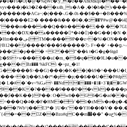
�vyv���)�k3�Z���x4h_x�A� ,�!�h�(v��
�t��ACa~;�(���-.G�-0t-��$��+�B���%
�כ��Ѱ#w@��i4[�8��D�����Ɗ7��<���> z���K?
��m���a��Q��lͱ����;�� ��7GL���<��
X|��ѧ�����*�4�)��G��}�N �Xޥ�N����E���A��\����|#mry��3�{;
�i��zJ�Z����
2��)J����t'���$�����7;- F+��' +��ց.~-�
U�yG���Q�p��� =C ��l"��k t�G�g�6tgd
:�$S+w���[��a{�m_�$�q�0̷(�9Ll�u�
�G�����$>��G}���)�K��
]�k9�^���U�
�C���=�3j��S,h�i*\�p+�p;��Ƃ��U��P#d
 �h�:�� Qҝ�I�H��.��� =r�/
9��K�?����9���P��vkj����pq
|î��K��]/P��: O�w8��G6�G�ao͂��
���Q�4�;�F�HM�r`�1�zMv�α�g�-�p�
�?Wb^j��E3*� }U�x"��YH��l�V� ��,�
�H�z�d�eNc��)7���6� \�����Ȼ�S�