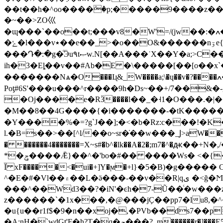
��t��h�^oo����ٛ�p;�����9����z��t8J��n��9>�\
�~��>ZO巛
�ɰ���`��o��t;���v8�W'=/(jw��:�ߍ��D���V��jy2\�P�"T���]�Z��w�j5�� U�t;���b���ڣ��Q{N(ۡ�D�$�#�/
�ݺ�l���v٭��e��_>�o��O&������nۊe{Ս���VW�|���n=?9��r�-
���Դ�:�g�ͦӬu۹tޞw.N[��A���˙X��Y�a;>C���M'�~�z�HvKM��:�w> ����q�ۇ���A��W�_�4[w��j e���㽚>��n��������}
�������Nѧ�O���Iɻ&_W����a;\�ɥ��v�?����ߍ��v���2���� �f���o������o7��{i����������
Poƫ#6S'���u���^r����9h�Ds~��+/7��&
�Oj����e�RӞ����l��_�˧1�O���.�|���ϟ>}~܋��}�f����ls�S�E|�0zK[ni�ӵ�ΟmW�Fۧ��s�gT�䋧�;>�{���?
�M��8��4G����{�i�������-�tK�����)
�Y����%�=?g`J��];�<�b�Rz:c���!�K
l.�B=s��>��[^l/��o~sr�̇��w���_Ϳ>aW��-�룥���f�
� ������4�������=X~s#�b^�lk��A�2�;m7�^�ԫ��+N�,
*�ݯ����Ǣ}��^�'bo�#�� ����Ws� <�{���~׫����q�*w�h�ˇ��?�b��(~��NH��I?#�\���b>+I>�d'��䃪�xݪ� ���`;�.:}
Ȉ xF�����<�ui�+]Y�ϻ�+l}�5�B)�g�
^�E�#�Vl��۾��L�ӛ���-��v��R|qى �<ğ�Ϻ��x6���ot�.��_W�Y���n�Z*r#��oW�n#����݈ :���}�4]]�\�=y�G��@N�-
���^��Wd3��?�iN'�ͼh�7-Ũ��ͨ�w��
z������`�1x���,�@���jҪ��pp7�lu8
�u{u��r1f$�9�n��xoj�,�PVb��ds7
�A;nH�`wdGt'F�h?T�q�ݮ���?_m������r�]���E5J��v�� �%$)���t�.W��[7Ĵ�ُ��|��wQ%7r#?ҏ��>M������e�2zz1z �(0��l�|ߺ-��ˣ6��y�h_��\-