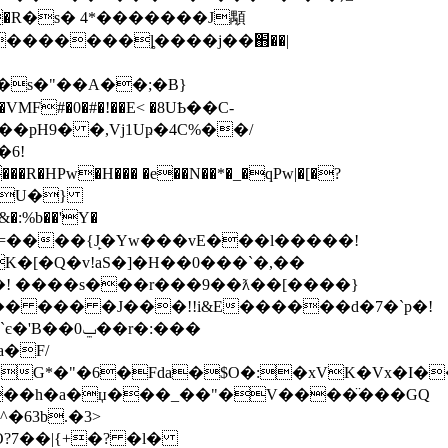
�R�s� 4*�������J顒
�������ȴ����j��֋��|
�pH9� �,Vj1Uҏ�4C%��/
6!
v�U�}
%b��'Y�
K�[�Q�v!aS�]�H��0���`�,��
 �! ����s���r���9��ƛ��[����}
�gR�� ��� �J���!!i&E������d�7�`p�!
��r�:���
a�F/
�63b.�3>
O?7��|{+�? �l�