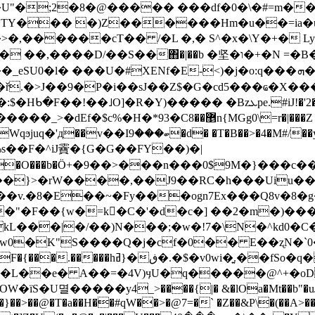
��U"�;2�8�@����� ���df�0�\�#=m�
TY��� �)Z������Hm�u��=ia�u
�>�,������cT�� /�L �,� S^�х�\Y�+� 
��b �坚�ו�+�N =�B�g��+]W��k��Q�I�N�<��K�gU��� ?
.�˃J��9�P�i��sJ��Z$�G�cd5���ҩ�X���1
]�R�Y)����� �Bzܥpe.#iJ!�'2��1��(ۣ�{��i
g0\=r�|���Z  ���������R�E� ��I�,��`Iw
�XY��E١�(:�.�JA�Ba(D`�I��H\���;�
�}>�rW����,��J9��RC�h���Uiu����
�F��{w�=k򦚶�C�'�d�c�] ��2�m�)���� 
�)�Q�kL���|�/��)N���;�w�!7�\N�^kd0
0�K"S����Q�j�cf�0�� E��ʐN�`0
�$�v0wi�͍.��fSo�q��E�%7
+�L��e� A��=�4V)ӌU�q�����@^+�o
�����y4_>����{|� &�lOa�Mt��b"�uJ��h�
��}��>��@�T�a��H��#qW��>�@7=�` �Z��&P\�(��A>�