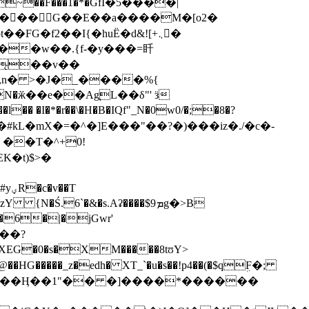
�󑉞��G��E��a����M�[o2�
G�f2��I{�huЁ�d&![+܆�ّ
�͔��v��
�T
�Ś.6`�&�s.Aʡ����$9ܡg�>B
��HG�����_z�edh� XT_`�u�s��!p4��(�$qܹF�;