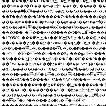
��2
����̘Y��LU��gB`ߴ�v9��}I�Y�׸���u�Fs�O[�@�%qWc�:y_�z��AhǾdkqo���~��j͚C�Y�~�����\�)J�O]��H�tJL��e�
j��twk��P�J`6��|�zS� ��H�ұ`��0��6�
����������+\˭p_e�߷f��?;����v�>�p����
��T��sV��z�M#�����Zv�!x���z���#�g0�| �����E2/� ����&�� �0�,
���/ۨ������`�w4�q��(��o��P� �x"�
��a�&�4lu����ċ�D
�X��H�n�څ����Î��#�
���$��=����Ax3�8����G�9vw.[�w���Hm���ݠ-[TM�s���9P��z+�%\�ON���|:�,�d
�1CO5O2o���lB�x��HCI&?}�$y��@�@B1
��x̽����ݛ����cV#\M>��q�9H
z��)p���L�0�.��B�U�v�.�f%����FW�]
�I=;�]�������Byr���ga'tI '<���ڿ���rBz��� %kFC\܏ �~pz_�1!
�So����u���7=a[h��O�q�rP���`��
��W0���/ot�G��݂��e>6�ň�pCAz]�e�l
�Xnƃ�����G�^�x!_X�Z_<��9n?��O f�F��R� L�#�`�v<%Gޘ^ ��Nd����+�1�>3`�j��GW�ka
���4�=p�HO� L�g��D ~M��8�n
���SA��X����ZMe�*hW �|��cv���
��&������0*���E�|/&u������ʑ�r�"=
�l��U9�_����=����u ��v�p%��
�g�'ߓR�A\���vi ]�[� X������nfb� JIEbF�`{4�=��; Z��Bzo#qC��m׌��" �aخ%��'����i�SF_a�F�?
��k�b<`�����'DR�}e���?
���s��K��c(͆�H�lVb�DL1�mz/=�