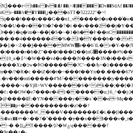
�r=h��o �v�:�J ��(>/�]������Dv��SdAf ��J���,�3
���lڒ���nTT�522222"�=!
6q���ǃ���z���G��n1_v����t!�o���ͦ�
�N��U��v��Yi�7��7�i ��v���2��j�Y�
nC�������9�V���;��v�(�<{j�K�V��Y�O���6N�{��}
ձ��.L���r>m�ۏ�
�YN�����y��x`��ө=Mƍ���8zjl��i���Sgg
������W_���V�������E�i.��[l���|
#�o�wc��ᇯ�>��7�ˇ���� �ɏ��x��$���v�
ݮʯ������?