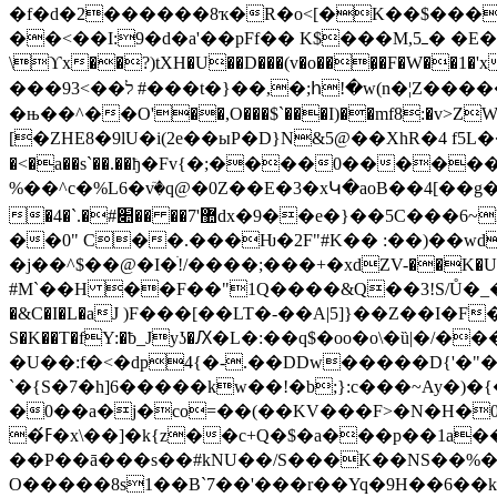
�f�d�2������8ҡ�R�o<[�K��$����H��A(�P���O��f˝�ڸ N��
��<��I:9�d�a'��pFf�� K$���M,ߺ5� �E�V� �AMȢ˞ة�"z̷4Խ�P����>?;zzII�]����`4���`\SLC]%���`^yRʿ��^Fx k!p���
\ϒx��?)tXH�U��D���(v�o���̗�F�W��1�'x
���9ל��>3 #���t�}��,�;հ!�w(n�¦Z�����e��.����37'}$+��c(x���r ߔ�9�+d���m>�Sg�{N�|
�њ��^��O'��,O���$`���I)��mf8:�v>ZWQ׳������ oX�%u�}f�^4�� R9X'�[�'���^Sz���o"��d���һ��7
[�ZHE8�9lU�i(2e��ыP�D}N&5@��ХhR�4 f5L�������
�<�a��s`��.��ђ�Fv{�;����0����
%��^c�%L6�vٙ�q@�0Z��E�3�xԿ�aoB��4[��g��d��؆Mz
�4�`.�#޺'7�� ��׊dx�9��e�}��5C���6~h]�+H˂���P�X�7������A����5ﾱ'���)��X�B��o�I[��/R���v/�`�Q��
��0" C��.���Ƕ�2F"#K�� :��)��w
�j��^$��@�I�ׄ!/����;���+�xdZV-��K�U
#M`��H ��F��"1Q����&Q��3!S/Ů�_��
�&C�I�L�аJ )F���[��LT�-��A|5]}��Z��I�F�
S�K��T�fY:�ƀ_Jyʖ�Ԕ�L�:��q$�oo�o\�ȕ|
�U��:f�<�dp4{�-.��DDw�����D{'�"�
�0��a�j�co=��(��KV���F>�N�H�0 l�n)>�3 Jr�)D�#CV 
�ߓ́�x\��]�k{z��c+Q�$�a���p��1a��U����g3B�i"� ��D�*P�-2I 2����P8�B����"}
��P��ā���s��#kNU��/S���K��NS��%�Im�XR[���, {���#P�7
O�����8s1��B`7��'���r��Yq�9H��6��k