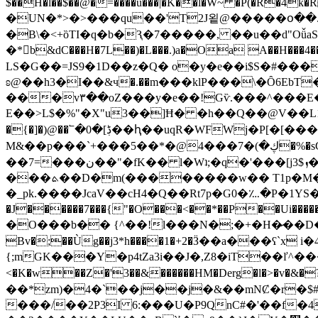
$��H�l��$��@�=����u���|�K��l�W~ �P(�R�4k�Rt�]Z�U(�v.�@�v�|��� U���
�UN�*>�>���qu��'T2J욑@�����օ��.
�B\�<+ȍTI�q�b�Ԇ�7�����, ��u��d"OǚaS 
�*b&dC���H�7L��)�L���.)a�Oa A��H���4��M��M= ٭���e����AB{��@��J�K(�ui\ �:]�
LS�G��=JS9�1D��z�
Q� o�y�e��i$S�#���
ʚ@��h3�I��&ч�.��m���klP���\�Ȏ6EbT�v�J!8� GS؈%b &$r���PY��-������
���v٣��oZ���y�e��!Gѷ.���^���E��e�Z�v=�L�� frf4ވ��1�s�AO��k0h�WN�ӂ��e��Ag֚L��δ"' ӟ
E��>L$�%"�X"u3��]Ħ� �h��Q��@V��L1�|�c��ŕ�4Ę+ ��)�<���.��뚏
�{�]�)@��՟�ڋ]�0��ԧ��uqR�WFWj�P[�[���R�C2tE��)����LUk�ӢL��)G�lt�{�xy��om�#kL�mX�=�^�]E���"��?�)���iz�./�c�-
M&��p���`+���5��*�@ڮ�)�7���4�%�sG�f������fOІm��.]���DVOi> �[��+��� t�S ��T�^+0!
��7=���ن��"�fK�� l�Wʇ;�q�'���[jܙ$3�=��?���֘��[�Y �=5,�uE�����׷9c𢙰�CEK�t)$>�
���ܬ��D�m(��������w�� T1p�M�j
�_pk.����JcaV��cH4�Q��Rt7p�G0�؊�P�1YS�.�W�
�J������7���{"�O���<��*��P��Ui�����?�%
�O���b�� {^��!l���N�;�+�H�̷��D�U��H�Ys�K䔼ga�,��Bq( 
Bv�;��Ùg��j3*h����1�+2�Ӟ��a���ʕ`x i�4�Vh��3z
{;mGK���Y�p4tZa3i��J�,Z8�iT��ľ^������U��3�z%2ߣ詙P�|�0"�3�ޚ� �
<�K�w��Z�'3��&������HM�Derg�l�>�v�&�?Yr
��*zm)�4�`��j��j�&��mNȻ�r�$#ߗ�ht%-�#����l�ꆴuŭ�$���.�&wj:P���;��~|��Ӊ��1"�� �]����*�����
���/��2P3I 6:���U�P9QnC#�'��f�4