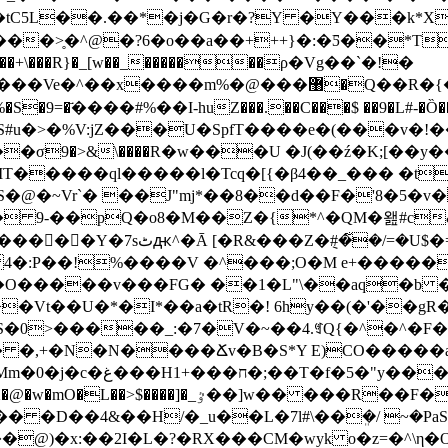
�tC5L��.��*�j�G�r�?Y �Y���k*Х
��>̥�^@�?6�o��a��+++}�:�Ƽ��*T
=̿.��+\���R}�_[w��_�������ρ�Vg��`�!�
u�>�%V:jZ���U�SpfT����e�(���v�!��
9�>&\����R�w���U �J(��ź�K;[��y��
S�@�~Vr`� ��J"mj*��8��d��F�'8�5�
9-��pQ�o8�M��Z�{*^�QM�왪#c&�:
���{J̙�Yw���vE���l�����!
l 4�:P��!%����V �^���;O�M e+�����
t ��O�����v���FG� ��1�L"\��aq�b
�dK>�Vt��U�*�I*��a�tR�! 6hy��(�'�
����_:�7�V�~��4.ꉑQ{�^�^�F�`є�'B��0ݐ
5� �,+�N�N����Ճv�B�S*Y E)CO�����
�)��=��t�Zv���f y�Ж��I}
���h�a�џ���_��"�V����̈���GQ
� �D��4&��H/�_u��L�7l#\��ܸ�/ ~�PaS^
�@)�x:��2I�L�?�RX���CM�wyk o�z=�^\η�