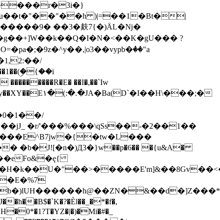
����r�3i�}
��t�"��"��h )|=��1�Bt�|
Ly�����9� ��3�麸7{�)ÄL�ǋ�
,2:��/
jJ_ �r/'���%���\qSs��-�2��1��
�b�J![�n�)Д3�}w��p�6�� �{u&A�
�C��eFo&�ę{
�H�k��U�"��>�����E'm]&��8Gv��<�
Db�)lUH������h@��ZN�&��d�]Z���
�B$�`K�?�Èl��_�*�f�,
�H�0*�1?T�YZ�|�)�Mi�#�_