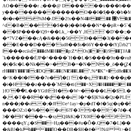
AO�����r .;���@ D�����x���b��f
y��������������O��I�$̩��;�h�M I
�t�e�9o%M�.D�2!x��N޹ ��:��#�4V�(�� 1"�u�$��R�Z�E�.dg鍲6&�w>��^��CJ"�h�B���dmA&�
^d�B��� �$��)��8���N*��pR+�5`��N��2'u��q�z���H�W����p2؜z�q2&���lB45��ʫ�ҽ�
�*7VZ���cĄ�&��j�56Ѳ���3(���
��E���D���'ud8��$s�66Y����tYjrb
I���eciλd���dM�H���p:Z*/Os]���}9��ŢJA�f�X��T�7/�o^�߼�y���?xtQ����vԮ׫#֌�����վ��RP�δ9� �Y
`k������ĖJP�^����`H��L�S����9n��vuKS�^��ڈ+��,jO����^[��IA�H2���ҕ�$w]D�]�+:PT�+�X��k�~f�<že�0/=x�W�4^F
�(�$c�L�Nk��>�fB�=�N� N;�_ӧ��(̳Z���v
rH���Y���'I�c�DQ�G��{N�5��L��",%*�K"+�:d8e��
� ^K��l�F��7o�Ԯ�[}?(��q¸F�k�]<��
�i�H��z����`M�ԟi{��=XJ�H����� �����
}fOՙ��L��YGtHH�v�W~����L�$L�
�,,�T��R�'�ʠ���u I�*�$]К%k�Qz�PL
n���j��o.�;�JF©e^1ay>�p�dT�f�5q(�
���OZɔ1�%���o6?F�3|r��9 �7d�-
3�'�H˜���⏦�x
yQI&K)�TX00��#
����qYؼ�S��~Hд���#u�Ȭ�.Q�7�L]�����nm �gت�Bϊ�(����֌��<� �Ř
�&B]�hJh�����ߗO��DB�$H�#� !