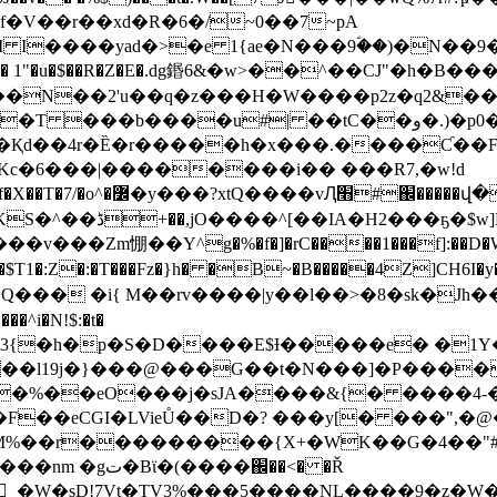
�V��r��xd�R�6�/~0��7~pA
����yad�>�e 1{ae�N���9ؐ��)�N��9�d
�%��A��u^Zg����iS�Vh#��ze�1R�l��IR���^��ҩ��1�,ST��&����"D
��$P����\Q9+��
�Қd��4r�Ȅ�r�����h�x���.����Ƈ��Fk
2"Kc�6���|��������i�� ���R7,�w!d
�&ڊ�'��$#%T�6IZz)�E,
��0M���9@�Zi�cze&Z
���Zm㥊��Y^g�%�f�]�rC����1���f]:��D�W8
3�$T1�:Z�:�T���Fz�}h� �B~�B�����4Z]CH6I�y�
�g�Q��� �i{ M��rv����|y��l��>�8�sk�Jh
^i�N!$:�t�
3{�h�p�S�D����E$Ɨ�����e� �1Y
I��l19j�}���@���G��t�N���]�P����o
q���%��eO���j�sJA����&{� ����4-
�F��eCGI�LVieŮ��D�? ���y[� ���",
ľM%��r���������{X+�WK��G�4��"#
N@ }>�I_�W�sD!7Vt�TV3%���5����NL����9�z
�W�