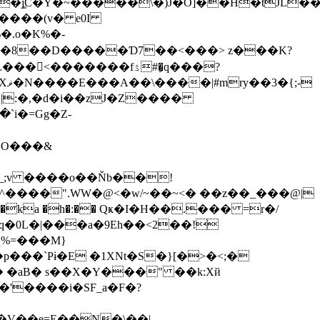
�����(v� e0I
�.o�K%�-
�����fۮ#�ِq���?
-
`i�=Gg�Z-
�O���&
I_;v ����o��Ňb��!
p^����".WW�@<�w/~��~<� ��z��_���@|
�0L�|���a�9Eh��<2��!
q%=���M}
��`Pɨ�E �1XNt�S�}[�>�<;�
 �aB� s��X�Y���" ��k:Xй
�V��e=E��N�\��|