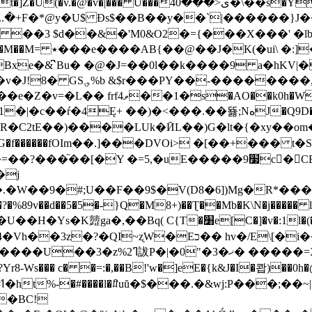
4ی<���0�\��s�Y~��F���1�*�GfΙ�5����|
.�+F�*@y�U$ Đs$��B��y��`|������}J�
��3 $d��&�'M0&O2�={���X���' �lbt��F
�w��.{f-�y���=䀒
Bxe�&͆`Bu�͏ �@�J=��0l��k����9 a�hKV|
��,n� >�J�_����%{
;NهJ�Q9D��l�� �I�*�r��\�H�B�IQf"_N�0w0/�;�8�?
�9�#;U��F��9$�V(D8�6])Mg�R*���#yؠR�c�v�
89v��d��5�5�-}Q�M8+)��Ʈ��Mb�K\N�j����� lzY {N
C{Τ�׸e[C�]�v�:1l�(�6�|�jGwr'
�?�QI~ʐW�Eכ�� hv�/E\[�i���?
����=XEG�0�s�XM�����8tʊY>
8-Ws��� c� �=:�,��B!'w�]eE�{k&J�I�쾁)��0h�@
�
�BC!