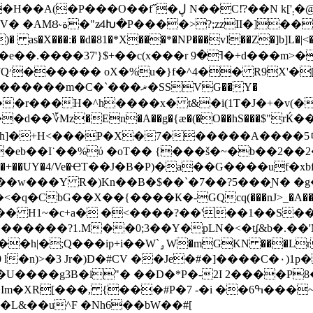
C!҄?��N k['܄�@G�P�O��=����9�m\��G
)� as�X���:� �d�81�*X���*�NP���vI��Z�]b]
��&
m�C�`���ޜ�SSVG��Y�
���r���H�^h����x� t&�i(1T�J�+�v(
�En�A��g�{æ�(�O��hS���$"rЌ��[��g�L��X��� ܐ
d�eb��I˙��%ύ �oT�� {���š�~�b��2
�+��UY�4/Ve�ҼT��J�B�P)�a��G����uf�x
w���Y R�)Kn��B�$��`�7��?5���Ɲ� �g��T
<�q�CbG��X��{����К�-GQcq(���nJ>_�A��v��
�/���� H1~�c+a� �<����?��'��1��S�
������?1.M��0;3��Y�pLN�<�tʄ&b�.��'
`�{S�7�h]6�����kw��!�b;}:c���~Ay�)�{��һ|�;Q���ip+i��W`ۄW�mG
��Je�#�]����C�٠)1p�$ �����, ���d�;��![k���
 -�i ��ߒ6���~J��hJZ�X"v�Hv!ڄ�( � *K�*��
�L&��u^F �Nh6��bW��#[