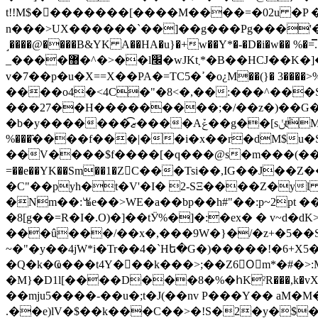
t!!M$��������[����M����=�02u �P 
n���>UX������`��]��g���Pg���'�
˼����@����B&YK A��HA�u}�+w��Y*�-�D�i�w�� %�
_����޸�^�>��l׬�wJKt܂*�B��HCJ��K�]���Ve�^��x����m%�@���޸�Q��R�{�s�"��A��;�B}
v�7��p�u�X==X��PA�=TC5�ߴ�o¿M��(}� 3����>%�S�9=�҃����#%��I-huZ���.��C���$ ��9�L#-�Ȍ��VMF#�0�#�!��E< �8UҌ��C-
����o4�<4C�"�8<�,��:���^���S#
���27��H���������;�/��z�)��G��σ
�b�y�������͡ޒ����Aݞ��g��[sݩtٞMT�����ql�����l�Tcq�[{�β4��_��� �t���R�HPw�H��� �e��N��*�_�qPw|�[�?
%���҄����f���|��i�x��r�dM$u�
��V����$f����[�q���@s�m���(�� 
=��e��YK��Sm��1�ZC���Tsi��,IG��J��Z�����ٌ�Y�7sٹԫ^�Ā [�R&���Z�݈#�͋�/=�U$�=�
�C"��pyh�t�V'�I� 2-SΞ����Z�y
�Nm��:ꘊe��>WE�a��bp��h#"��:p~2p
�8[g��=R�I�.O)�]��tӰ%�]�:�ex� � v~d
���û���/��x�,���9W�}�/�z+�5��S�0>�
~�"�y��4jW*i�Tr��4�`Hե�G�)�����!�6+X
�Q�k�Ҩ���t4Y���k���>;��Z6Oِm*�#�>:Mm�0�j�c�غ���H1+���ח�;��T�f�5�"y���G*�"�6�Fda�$O�:�xVK�Vx�I�
�M}�D1l[����D���8�%�հKˀR���,k�vX�@�w�mO�L��>$����]�_ٷ��]w�� ���R��F
��mju5����-��u�;t�J(��nv P���Y�� aM�M�
.��e)lV�$��k���C��>�!S�2�y�$�