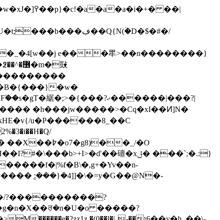
i�+� ��|
$��B�{���}�w�
���� �h���jw�����>�Cq�xI��Ͷ]N�
kHE�v{/u�P������8_��C
g8)��_/�O
�����f�|%f�B\�,g+�Yv��n-
��/?����������?
\�g�n�X��ਰ�n�U�o �����?