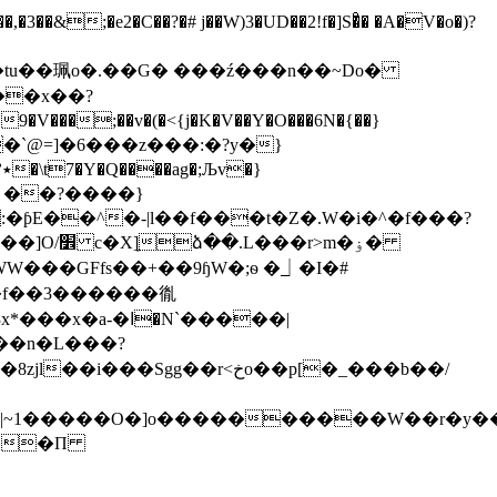
��&;�e2�C��?�# j��W)3�UD��2!f�]S�ͦ� �A�V�o�)?
n�tu��珮o�.��G� ���ź���n��~Do�
��x��?
��r<خo��p[�_���b��/
~1�����O�]o����������W��r�y��_
_t��П