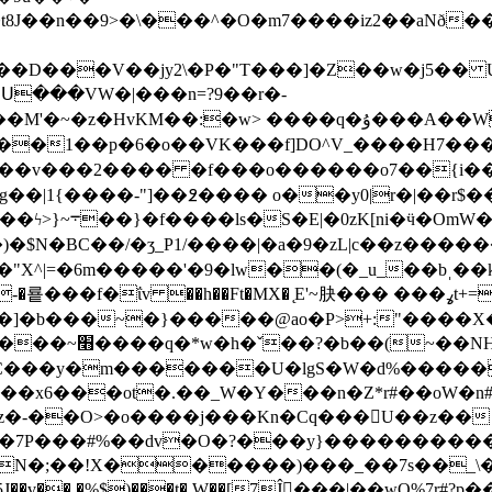
���^�O�m7����iz2��aNð��w�xJ�]߉��p}�c!�a�a�a�
ih�3�Eȴ��v��#Ab�E �\�����[��[o��x`�܏�1��p�6
�o��VK���f]DO^V_����H޶�^��߶���7�m�敱
�-g��|1{����-"]��߶���� o��y0|r�|��r
ޚ������|���?|
�$N�BC��/�ʒ_P1/����|�a�9�zL|c��z�����
�"X^|=�6m�����'�9�lw��(�_u_��bˌ��
ΐv ��h��Ft�MX� ̨E'~䏐��� ���ߩt+=2%�3�i��H�Q/
/�]�b���~�}�����@ao�P>+:"����X� ��X��߈�o7�
���� C���y�m�������U�lgS�W�d%�����
�z�-��O>�o����j���Kn�Cq���𾥐U��z��
,�^�7P���#%��dv�O�?���y}��������
��pN�;��!X������)���_��7s��_