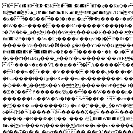
�d�� �0E�~�3KS�֡�� :�8����T�g��KuQ�νNѮ��
�x����Ǒ.�_O���c���d�/� K.�n�=�#�g�����@u7D4�ФhKs~���/v��Y
�x���3����f�r�m.�n;ۗ��x����>�n
�lW��#+��������R^͗r�����X���j�ls
r�7W�b�_u�y;l��[�v9���ы�l{��0��:#��}�q�\m�~��[�S�~�1�h��߅��
�nf��ױZ*�t�5=�^w�U;����/ѓ��գv9�j�F�#+�T��:��4������4�%�:l/�Y���b�^�;v�`@=]�6���z���:�?y�}
�����?/%��N/6�݌�s�-g�z��Yn�W�GIj����];�>:Z��ѯ����MWW׫e��b`tL�v�Y-��|٭߉�\t7�Y�Q����ag�;Љv�}
�^t�������N�������ߞw�E�������~�h_�n�)i�|����r�b�Z"���l���Q��[nG׋����#%�� ��?����}
�y��Ϻ�GJ&iߩ���_v��tY�w�����r��?RR�{0_κ�߁^\�W���v4�u���|N����3N�i���x:�ƥE��^�-|l��f���t�Z�.W�i�^�f���?
^���<�o��Ѷ],��m���A�����b�����Xz�כw�ߢO�����̛�?C'>��/ߕ=�}�������]O/׾ c�X]̗
�O��w�o��_�V�����J���/ڧ��|�r�\m��/?�R�c ��tZ�l�t�~���f��Yn��.����67WW���GFfs��+��9ɧW�;ѳ �⏌�I�#
�ٮ0����t��Дg�izRw� �wa�s�������U��.�v��l�m6�����#'M>֮���������|y����f��3������㣧
�۞��3�ݩ��(Z��Y�j�����m9\�� f�����>ɛ�YjB>WV������S�^ɾk��;��[�3x*���x�a-�ߊ�N`�����|
�Z�J��`߉�����o췻g�����W�����n��fۮ��OW�e7���e�4}������u;}6_^��j։]��n�L���?
������L<��W�N\�f��v��0�=�>o��@����釿:
���R�uo������C{e�m1�)"��_��Wצ�5��p=� ��������r�z!��?
o�[Ϻ�1����'�����X�g�������
���t�>�R��d8�jЏ��=���n_����W�����{
��v�n%���Wj����t�n%H��o��ox����� ~� �]]ݶT����/ڋ?�W
�f��/7�z�;�܇�awr��Ó��.��n9{�dxo7����9u��+�-