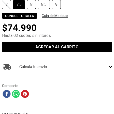
7
7.5
8
8.5
9
Guía de Medidas
CONOCE TU TALLA
$
74
.
990
Hasta 03 cuotas sin interés
AGREGAR AL CARRITO
Calcula tu envío
Comparte