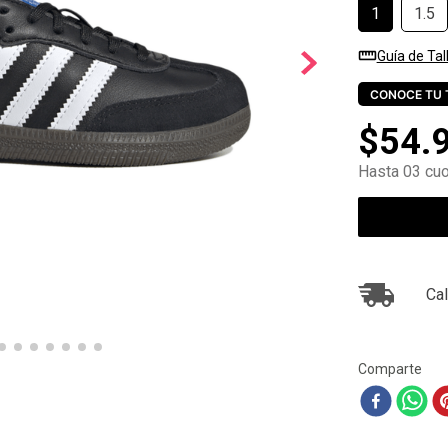
1
1.5
10
.
air max
Guía de Tal
CONOCE TU 
$
54
.
Hasta 03 cuo
Cal
Comparte