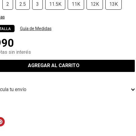
2
2.5
3
11.5K
11K
12K
13K
las
Guía de Medidas
TALLA
990
tas sin interés
AGREGAR AL CARRITO
cula tu envío