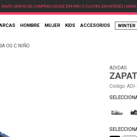
ENVÍO GRATIS EN COMPRAS DESDE $99.990 | 3 CUOTAS SIN INTERÉS | MAKE
ARCAS
HOMBRE
MUJER
KIDS
ACCESORIOS
WINTER
TÉRMINOS MÁS BUSCADOS
BA OG C NIÑO
1
.
hombre
2
.
jordan
ADIDAS
3
.
mujer
ZAPAT
4
.
nike
Código
:
ADI-
5
.
zapatillas jordan
6
.
new balance
7
.
zapatillas hombre
8
.
zapatillas nike
9
.
ea7