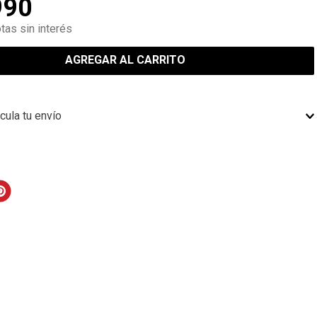
990
tas sin interés
AGREGAR AL CARRITO
cula tu envío