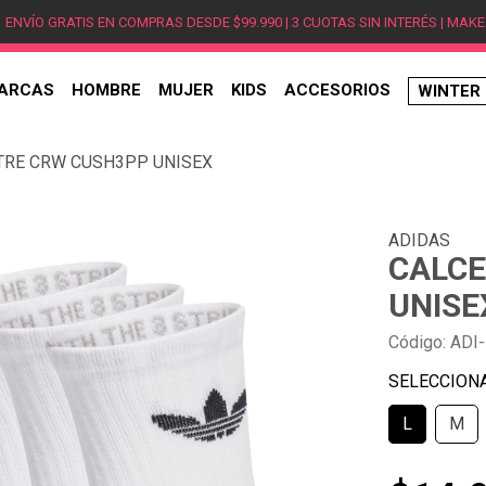
ENVÍO GRATIS EN COMPRAS DESDE $99.990 | 3 CUOTAS SIN INTERÉS | MAKE
ARCAS
HOMBRE
MUJER
KIDS
ACCESORIOS
WINTER
TÉRMINOS MÁS BUSCADOS
 TRE CRW CUSH3PP UNISEX
1
.
hombre
2
.
jordan
ADIDAS
3
.
mujer
CALCE
4
.
nike
UNISE
5
.
zapatillas
Código
:
ADI-
6
.
zapatillas jordan
7
.
new balance
L
M
8
.
zapatillas hombre
9
.
zapatillas nike