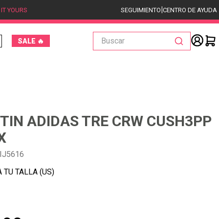
|
 IT YOURS
SEGUIMIENTO
CENTRO DE AYUDA
Buscar
SALE 🔥
TIN ADIDAS TRE CRW CUSH3PP
X
IJ5616