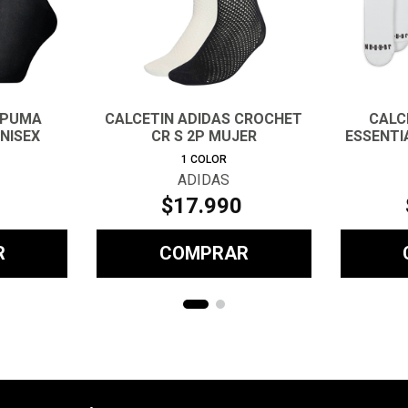
 PUMA
CALCETIN ADIDAS CROCHET
CALC
NISEX
CR S 2P MUJER
ESSENTI
1
COLOR
ADIDAS
$
17
.
990
R
COMPRAR