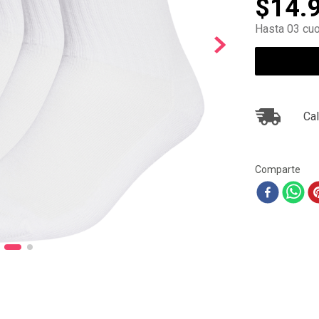
$
14
.
10
.
ea7
Hasta 03 cuo
Cal
Comparte