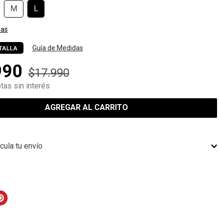
M
L
las
Guía de Medidas
TALLA
990
$
17
.
990
tas sin interés
AGREGAR AL CARRITO
cula tu envío