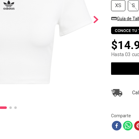
XS
S
10
.
ea7
Guía de Tal
CONOCE TU 
$
14
.
Hasta 03 cuo
Cal
Comparte