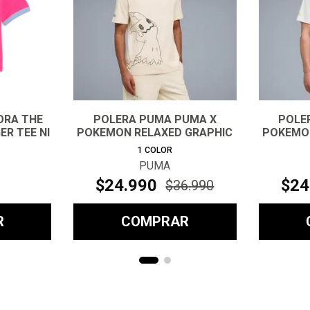
ORA THE
POLERA PUMA PUMA X
POLE
ER TEE NI
POKEMON RELAXED GRAPHIC
POKEMON
TEE HOM
1
COLOR
PUMA
$
24
.
990
$
24
$
36
.
990
R
COMPRAR