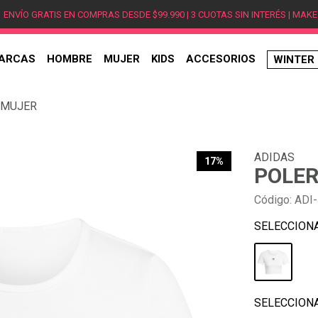
ENVÍO GRATIS EN COMPRAS DESDE $99.990 | 3 CUOTAS SIN INTERÉS | MAKE
ARCAS
HOMBRE
MUJER
KIDS
ACCESORIOS
WINTER
TÉRMINOS MÁS BUSCADOS
 MUJER
1
.
hombre
2
.
jordan
ADIDAS
3
.
mujer
17%
POLER
4
.
nike
Código
:
ADI
5
.
zapatillas
6
.
zapatillas jordan
7
.
zapatillas hombre
8
.
new balance
9
.
zapatillas nike