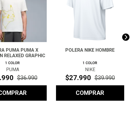
RA PUMA PUMA X
POLERA NIKE HOMBRE
 RELAXED GRAPHIC
TEE HOM
1
COLOR
1
COLOR
PUMA
NIKE
.
990
$
27
.
990
$
36
.
990
$
39
.
990
COMPRAR
COMPRAR