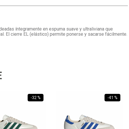
deadas íntegramente en espuma suave y ultraliviana que
l. El cierre EL (elástico) permite ponerse y sacarse fácilmente.
E
-
32 %
-
41 %