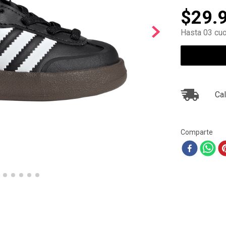
10
.
ea7
$
29
.
Hasta 03 cuo
Cal
Comparte