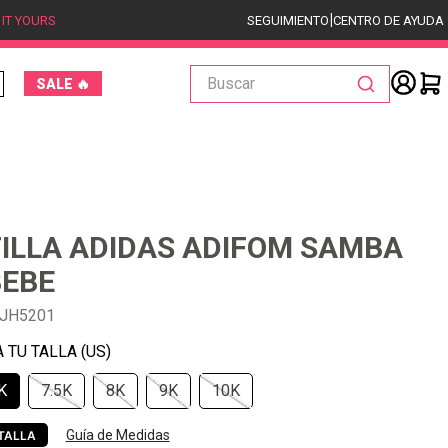
|
 IT YOURS
SEGUIMIENTO
CENTRO DE AYUDA
Buscar
SALE 🔥
ILLA ADIDAS ADIFOM SAMBA
BEBE
-JH5201
K
7.5K
8K
9K
10K
Guía de Medidas
TALLA