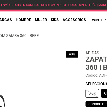
ENVÍO GRATIS EN COMPRAS DESDE $99.990 | 3 CUOTAS SIN INTERÉS | MAKE
ARCAS
HOMBRE
MUJER
KIDS
ACCESORIOS
WINTER
TÉRMINOS MÁS BUSCADOS
OM SAMBA 360 I BEBE
1
.
hombre
2
.
jordan
ADIDAS
3
.
mujer
40%
ZAPAT
4
.
nike
360 I 
5
.
zapatillas
Código
:
ADI
6
.
zapatillas jordan
7
.
zapatillas hombre
6.5K
6
8
.
new balance
9
.
zapatillas nike
CONOCE TU 