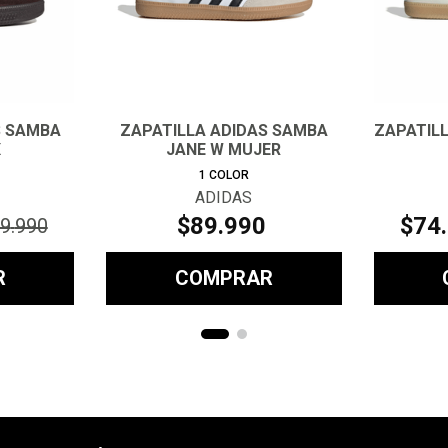
S SAMBA
ZAPATILLA ADIDAS SAMBA
ZAPATIL
X
JANE W MUJER
1
COLOR
ADIDAS
$
89
.
990
$
74
.
9
.
990
R
COMPRAR