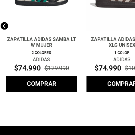
ZAPATILLA ADIDAS SAMBA LT
ZAPATILLA ADIDA
W MUJER
XLG UNISE
2
COLORES
1
COLOR
ADIDAS
ADIDAS
$
74
.
990
$
74
.
990
$
129
.
990
$
10
COMPRAR
COMPRA