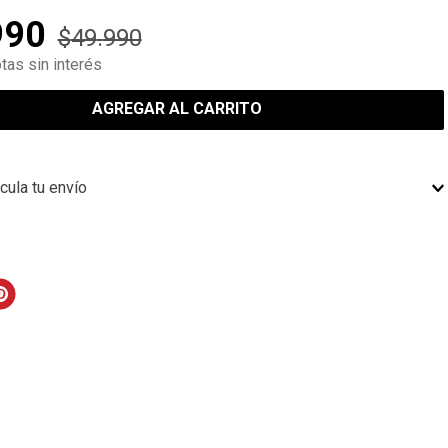
990
$
49
.
990
tas sin interés
AGREGAR AL CARRITO
cula tu envío