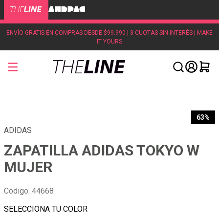
ENVÍO GRATIS EN COMPRAS DESDE $99.990 | 3 CUOTAS SIN INTERÉS | MAKE
IT YOURS
63%
ADIDAS
ZAPATILLA ADIDAS TOKYO W
MUJER
Código
:
44668