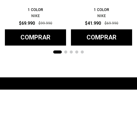
1
COLOR
1
COLOR
NIKE
NIKE
$
69
.
990
$
41
.
990
$
99
.
990
$
69
.
990
COMPRAR
COMPRAR
Ayuda
+
Preguntas frecuentes
Categorías
+
T&C - Políticas de Envío
Zapatillas
Contacto
+
Politicas de Devolución