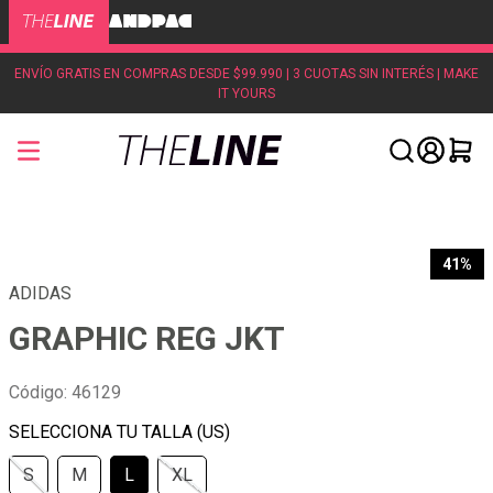
ENVÍO GRATIS EN COMPRAS DESDE $99.990 | 3 CUOTAS SIN INTERÉS | MAKE
IT YOURS
41%
ADIDAS
GRAPHIC REG JKT
Código
:
46129
S
M
L
XL