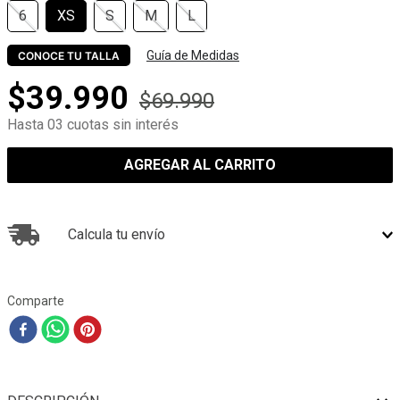
6
XS
S
M
L
Guía de Medidas
CONOCE TU TALLA
$
39
.
990
$
69
.
990
Hasta 03 cuotas sin interés
AGREGAR AL CARRITO
Calcula tu envío
Comparte