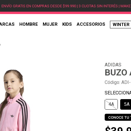
ENVÍO GRATIS EN COMPRAS DESDE $99.990 | 3 CUOTAS SIN INTERÉS | MAKE
ARCAS
HOMBRE
MUJER
KIDS
ACCESORIOS
WINTER
TÉRMINOS MÁS BUSCADOS
A
1
.
hombre
2
.
jordan
ADIDAS
3
.
mujer
BUZO 
4
.
nike
Código
:
ADI
5
.
zapatillas
6
.
zapatillas jordan
4A
5A
7
.
new balance
8
.
zapatillas hombre
CONOCE TU 
9
.
zapatillas nike