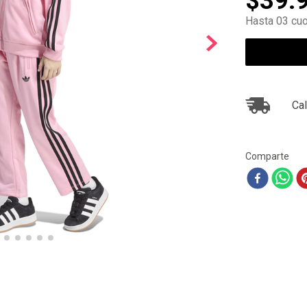
$
39
.
10
.
ea7
Hasta 03 cuo
Cal
Comparte