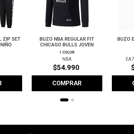
 ZIP SET
BUZO NBA REGULAR FIT
BUZO E
 NIÑO
CHICAGO BULLS JOVEN
1
COLOR
NBA
EA7
$
54
.
990
R
COMPRAR