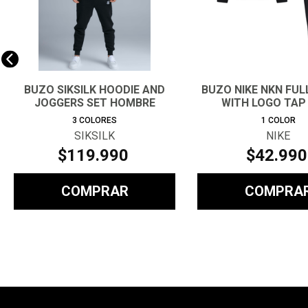
BUZO SIKSILK HOODIE AND
BUZO NIKE NKN FULL
JOGGERS SET HOMBRE
WITH LOGO TAP
3
COLORES
1
COLOR
SIKSILK
NIKE
$
119
.
990
$
42
.
990
COMPRAR
COMPRA