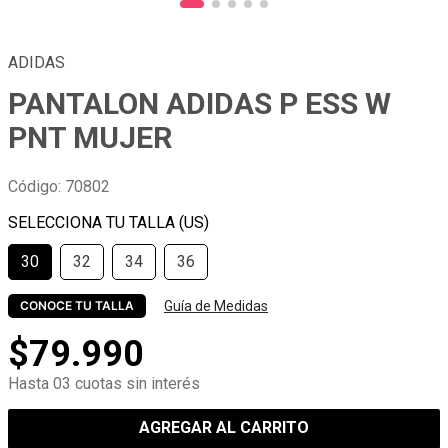
ADIDAS
PANTALON ADIDAS P ESS W
PNT MUJER
Código
:
70802
30
32
34
36
Guía de Medidas
CONOCE TU TALLA
$
79
.
990
Hasta 03 cuotas sin interés
AGREGAR AL CARRITO