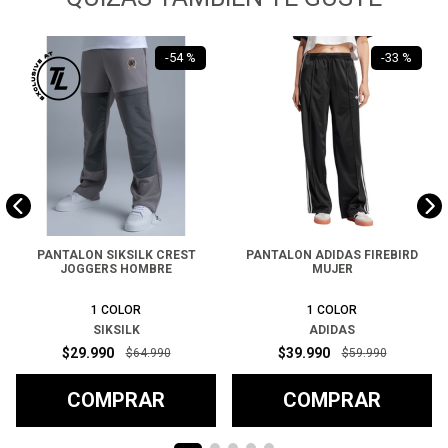
-
54 %
-
33 %
PANTALON SIKSILK CREST
PANTALON ADIDAS FIREBIRD
JOGGERS HOMBRE
MUJER
1
COLOR
1
COLOR
SIKSILK
ADIDAS
$
29
.
990
$
39
.
990
$
64
.
990
$
59
.
990
COMPRAR
COMPRAR