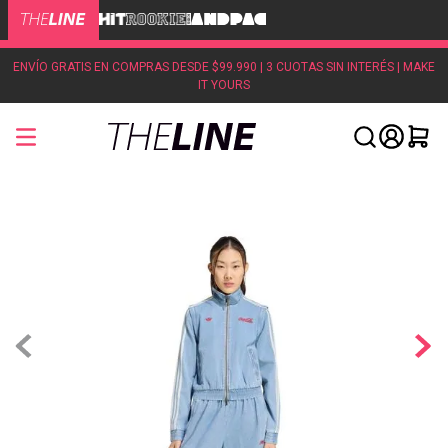
ENVÍO GRATIS EN COMPRAS DESDE $99.990 | 3 CUOTAS SIN INTERÉS | MAKE
IT YOURS