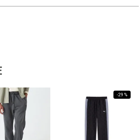
E
-
29 %