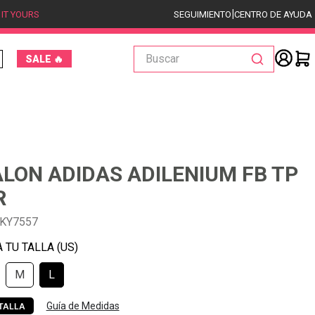
|
 IT YOURS
SEGUIMIENTO
CENTRO DE AYUDA
Buscar
SALE 🔥
LON ADIDAS ADILENIUM FB TP
R
-KY7557
M
L
Guía de Medidas
TALLA