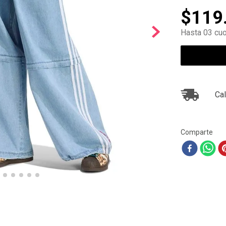
10
.
zapatillas nike
$
119
Hasta 03 cuo
Cal
Comparte