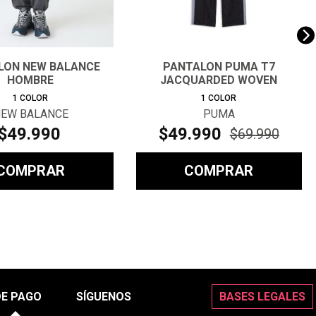
LON NEW BALANCE
PANTALON PUMA T7
HOMBRE
JACQUARDED WOVEN
RELAXED TRACK PA
1
COLOR
1
COLOR
EW BALANCE
PUMA
$
49
.
990
$
49
.
990
$
69
.
990
COMPRAR
COMPRAR
DE PAGO
SÍGUENOS
BASES LEGALES