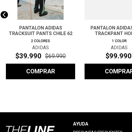
PANTALON ADIDAS
PANTALON ADIDAS
TRACKSUIT PANTS CHILE 62
TRACKPANT HO
HOMBRE
2
COLORES
1
COLOR
ADIDAS
ADIDAS
$
39
.
990
$
99
.
990
$
69
.
990
COMPRAR
COMPRA
AYUDA