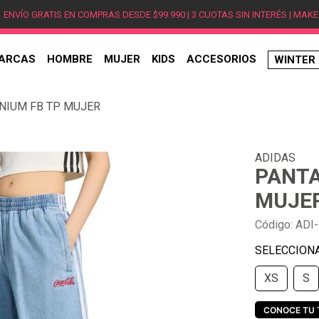
ENVÍO GRATIS EN COMPRAS DESDE $99.990 | 3 CUOTAS SIN INTERÉS | MAKE
ARCAS
HOMBRE
MUJER
KIDS
ACCESORIOS
WINTER
TÉRMINOS MÁS BUSCADOS
NIUM FB TP MUJER
1
.
hombre
2
.
jordan
ADIDAS
3
.
mujer
PANTA
4
.
nike
MUJE
5
.
zapatillas
Código
:
ADI
6
.
zapatillas jordan
7
.
xt-6
XS
S
8
.
new balance
9
.
zapatillas hombre
CONOCE TU 