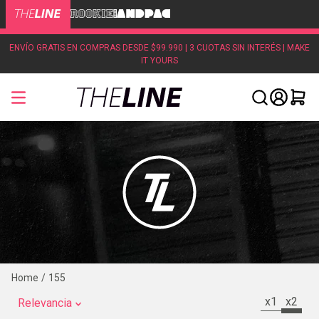
ENVÍO GRATIS EN COMPRAS DESDE $99.990 | 3 CUOTAS SIN INTERÉS | MAKE
IT YOURS
155
x1
x2
Relevancia