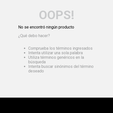
OOPS!
No se encontró ningún producto
¿Qué debo hacer?
Comprueba los términos ingresados
Intenta utilizar una sola palabra
Utiliza términos genéricos en la
búsqueda
Intenta buscar sinónimos del término
deseado