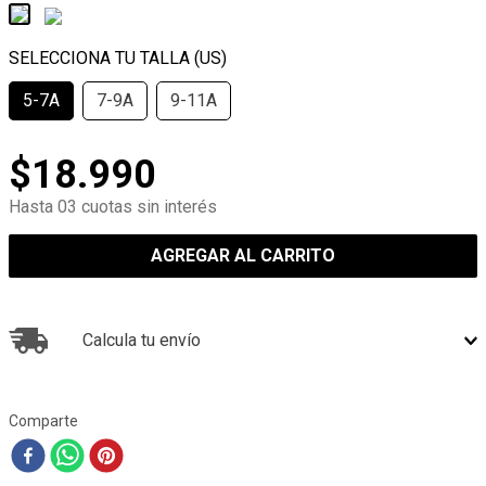
5-7A
7-9A
9-11A
$
18
.
990
Hasta 03 cuotas sin interés
AGREGAR AL CARRITO
Calcula tu envío
Comparte