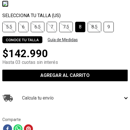
5.5
6
6.5
7
7.5
8
8.5
9
Guía de Medidas
CONOCE TU TALLA
$
142
.
990
Hasta 03 cuotas sin interés
AGREGAR AL CARRITO
Calcula tu envío
Comparte