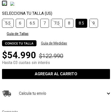
5.5
6
6.5
7
7.5
8
8.5
9
Guía de Tallas
Guía de Medidas
CONOCE TU TALLA
$
54
.
990
$
122
.
990
Hasta 03 cuotas sin interés
AGREGAR AL CARRITO
Calcula tu envío