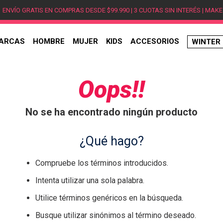
ENVÍO GRATIS EN COMPRAS DESDE $99.990 | 3 CUOTAS SIN INTERÉS | MAKE
ARCAS
HOMBRE
MUJER
KIDS
ACCESORIOS
WINTER
TÉRMINOS MÁS BUSCADOS
1
.
hombre
Oops!!
2
.
jordan
No se ha encontrado ningún producto
3
.
mujer
4
.
nike
¿Qué hago?
5
.
zapatillas
Compruebe los términos introducidos.
6
.
zapatillas jordan
Intenta utilizar una sola palabra.
7
.
zapatillas hombre
Utilice términos genéricos en la búsqueda.
8
.
new balance
Busque utilizar sinónimos al término deseado.
9
.
zapatillas nike