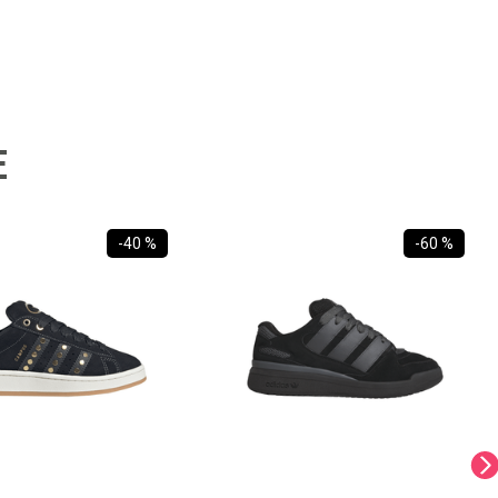
E
-
40 %
-
60 %