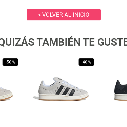
10
.
ea7
< VOLVER AL INICIO
QUIZÁS TAMBIÉN TE GUST
-
50 %
-
40 %