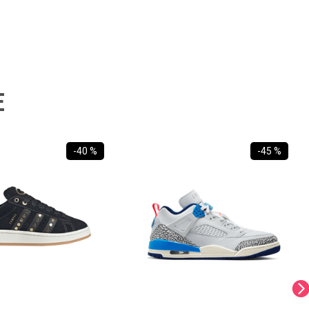
E
-
40 %
-
45 %