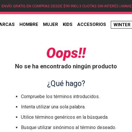
ENVÍO GRATIS EN COMPRAS DESDE $99.990 | 3 CUOTAS SIN INTERÉS | MAKE
ARCAS
HOMBRE
MUJER
KIDS
ACCESORIOS
WINTER
TÉRMINOS MÁS BUSCADOS
1
.
hombre
Oops!!
2
.
jordan
No se ha encontrado ningún producto
3
.
mujer
4
.
nike
¿Qué hago?
5
.
zapatillas
Compruebe los términos introducidos.
6
.
zapatillas jordan
Intenta utilizar una sola palabra.
7
.
zapatillas hombre
Utilice términos genéricos en la búsqueda.
8
.
new balance
Busque utilizar sinónimos al término deseado.
9
.
zapatillas nike