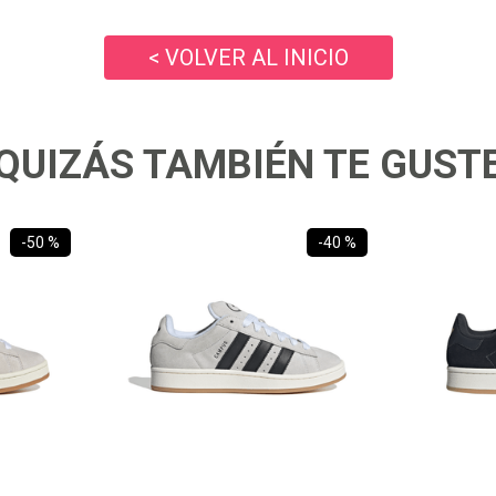
10
.
ea7
< VOLVER AL INICIO
QUIZÁS TAMBIÉN TE GUST
-
50 %
-
40 %