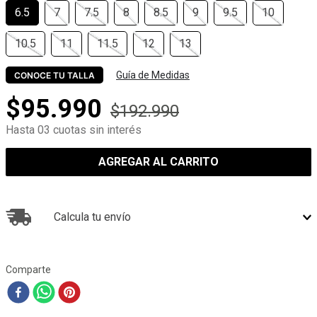
6.5
7
7.5
8
8.5
9
9.5
10
10.5
11
11.5
12
13
Guía de Medidas
CONOCE TU TALLA
$
95
.
990
$
192
.
990
Hasta 03 cuotas sin interés
AGREGAR AL CARRITO
Calcula tu envío
Comparte