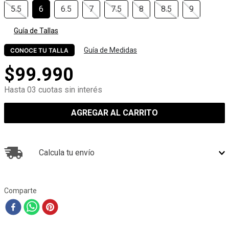
5.5
6
6.5
7
7.5
8
8.5
9
Guía de Tallas
Guía de Medidas
CONOCE TU TALLA
$
99
.
990
Hasta 03 cuotas sin interés
AGREGAR AL CARRITO
Calcula tu envío
Comparte