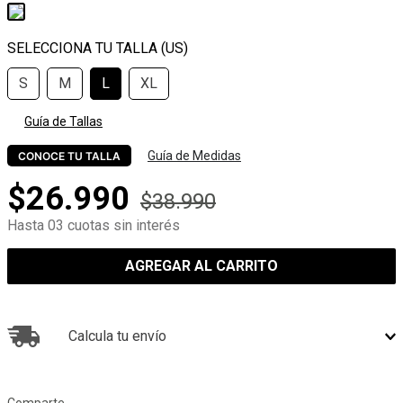
S
M
L
XL
Guía de Tallas
Guía de Medidas
CONOCE TU TALLA
$
26
.
990
$
38
.
990
Hasta 03 cuotas sin interés
AGREGAR AL CARRITO
Calcula tu envío