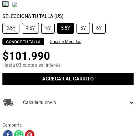
3.5Y
4.5Y
4Y
5.5Y
5Y
6Y
Guía de Medidas
CONOCE TU TALLA
$
101
.
990
Hasta 03 cuotas sin interés
AGREGAR AL CARRITO
Calcula tu envío
Comparte