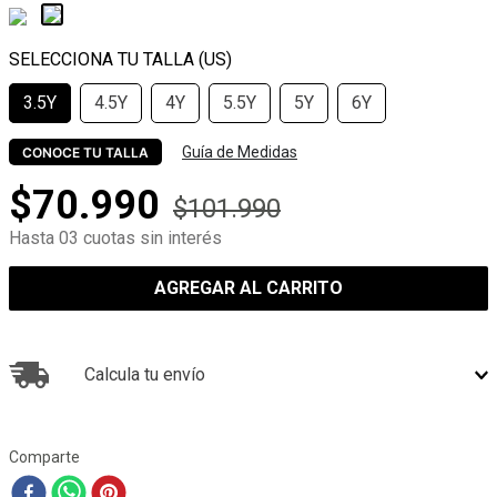
3.5Y
4.5Y
4Y
5.5Y
5Y
6Y
Guía de Medidas
CONOCE TU TALLA
$
70
.
990
$
101
.
990
Hasta 03 cuotas sin interés
AGREGAR AL CARRITO
Calcula tu envío
Comparte