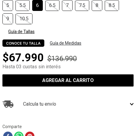
5
5.5
6
6.5
7
7.5
8
8.5
9
10.5
Guía de Tallas
Guía de Medidas
CONOCE TU TALLA
$
67
.
990
$
136
.
990
Hasta 03 cuotas sin interés
AGREGAR AL CARRITO
Calcula tu envío
Comparte