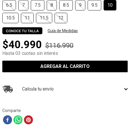
6.5
7
7.5
8
8.5
9
9.5
10
10.5
11
11.5
12
Guía de Medidas
CONOCE TU TALLA
$
40
.
990
$
116
.
990
Hasta 03 cuotas sin interés
AGREGAR AL CARRITO
Calcula tu envío
Comparte