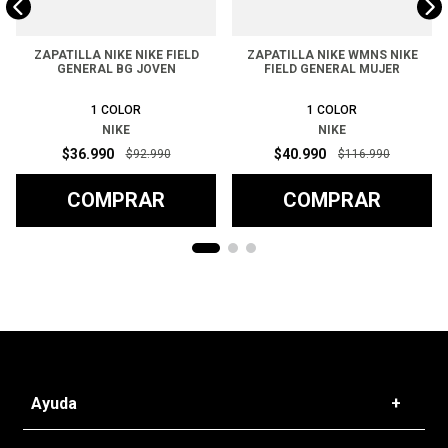
ZAPATILLA NIKE NIKE FIELD
ZAPATILLA NIKE WMNS NIKE
GENERAL BG JOVEN
FIELD GENERAL MUJER
1
COLOR
1
COLOR
NIKE
NIKE
$
36
.
990
$
40
.
990
$
92
.
990
$
116
.
990
COMPRAR
COMPRAR
Ayuda
+
Preguntas frecuentes