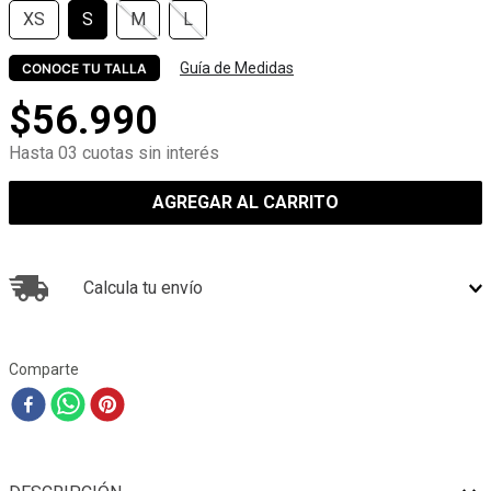
XS
S
M
L
Guía de Medidas
CONOCE TU TALLA
$
56
.
990
Hasta 03 cuotas sin interés
AGREGAR AL CARRITO
Calcula tu envío
Comparte