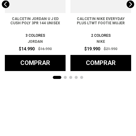
CALCETIN JORDAN U J ED
CALCETIN NIKE EVERYDAY
CUSH POLY 3PR 144 UNISEX
PLUS LTWT FOOTIE MUJER
3
COLORES
2
COLORES
JORDAN
NIKE
$
14
.
990
$
19
.
990
$
16
.
990
$
21
.
990
COMPRAR
COMPRAR
Ayuda
+