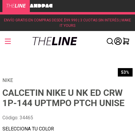
ENVÍO GRATIS EN COMPRAS DESDE $99.990 | 3 CUOTAS SIN INTERÉS | MAKE
IT YOURS
53%
NIKE
CALCETIN NIKE U NK ED CRW
1P-144 UPTMPO PTCH UNISE
Código
:
34465