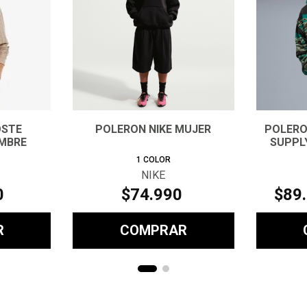
OSTE
POLERON NIKE MUJER
POLERO
MBRE
SUPPLY
1
COLOR
NIKE
0
$
74
.
990
$
89
.
R
COMPRAR