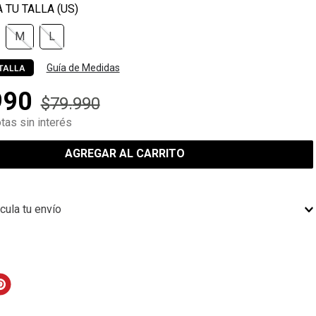
M
L
Guía de Medidas
TALLA
990
$
79
.
990
tas sin interés
AGREGAR AL CARRITO
cula tu envío