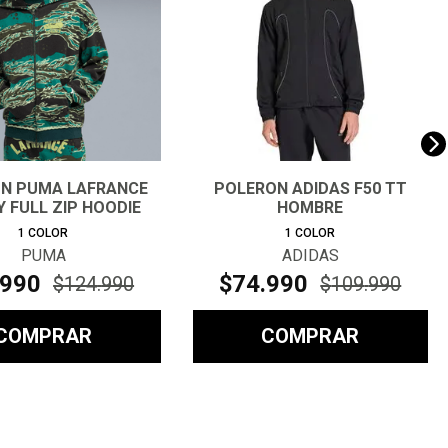
N PUMA LAFRANCE
POLERON ADIDAS F50 TT
 FULL ZIP HOODIE
HOMBRE
HOMBR
1
COLOR
1
COLOR
PUMA
ADIDAS
990
$
74
.
990
$
124
.
990
$
109
.
990
COMPRAR
COMPRAR