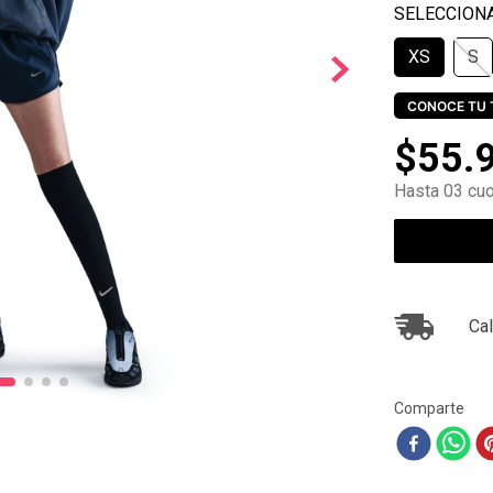
10
.
ea7
XS
S
CONOCE TU 
$
55
.
Hasta 03 cuo
Cal
Comparte