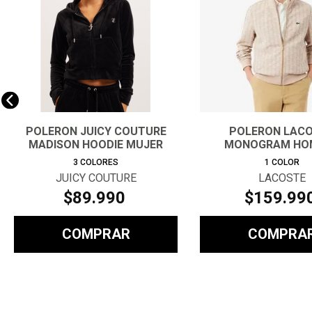
POLERON JUICY COUTURE
POLERON LAC
MADISON HOODIE MUJER
MONOGRAM HO
3
COLORES
1
COLOR
JUICY COUTURE
LACOSTE
$
89
.
990
$
159
.
99
COMPRAR
COMPRA