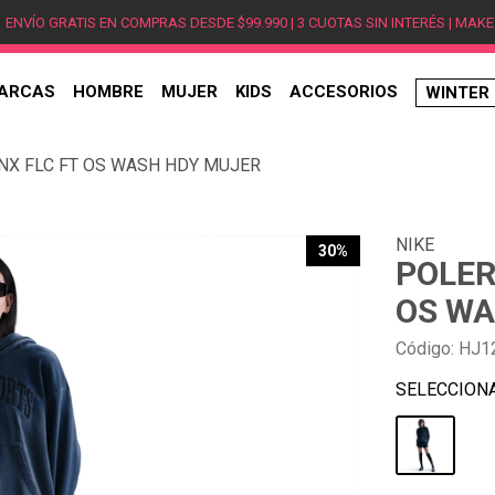
ENVÍO GRATIS EN COMPRAS DESDE $99.990 | 3 CUOTAS SIN INTERÉS | MAKE
ARCAS
HOMBRE
MUJER
KIDS
ACCESORIOS
WINTER
TÉRMINOS MÁS BUSCADOS
NX FLC FT OS WASH HDY MUJER
1
.
hombre
2
.
jordan
NIKE
3
.
mujer
30%
POLER
4
.
nike
OS WA
5
.
zapatillas
Código
:
HJ1
6
.
zapatillas jordan
7
.
zapatillas hombre
8
.
new balance
9
.
zapatillas nike