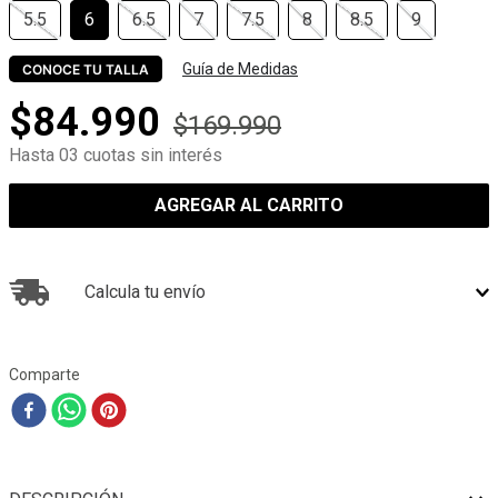
5.5
6
6.5
7
7.5
8
8.5
9
Guía de Medidas
CONOCE TU TALLA
$
84
.
990
$
169
.
990
Hasta 03 cuotas sin interés
AGREGAR AL CARRITO
Calcula tu envío
Comparte