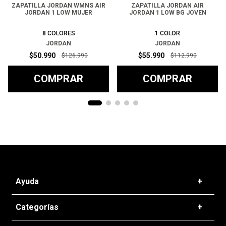
ZAPATILLA JORDAN WMNS AIR
ZAPATILLA JORDAN AIR
JORDAN 1 LOW MUJER
JORDAN 1 LOW BG JOVEN
8
COLORES
1
COLOR
JORDAN
JORDAN
$
50
.
990
$
55
.
990
$
126
.
990
$
112
.
990
COMPRAR
COMPRAR
Ayuda
+
Preguntas frecuentes
Categorías
+
T&C - Políticas de Envío