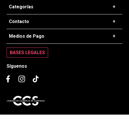
Preguntas frecuentes
Categorías
+
T&C - Políticas de Envío
Zapatillas
Contacto
+
Politicas de Devolución
Ropa
Cambios de Productos
+56 22 637 5016
Medios de Pago
+
Accesorios
Tiendas
contacto@theline.cl
Seguimiento de envíos
BASES LEGALES
Trabaja con nosotros
Centro de ayuda
Síguenos
Copyright © 2026 THE LINE CL - Todos los derechos reservados